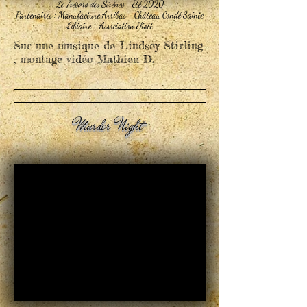
Le Trésors des Sirènes
- Eté 2020
Partenaires : Manufacture Arribas - Château Condé Sainte
Libiaire - Association Eliott
Sur une musique de Lindsey Stirling
,
montage vidéo Mathieu D.
Murder Night