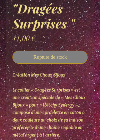
"Dragées
Surprises "
Prix
11,00 €
Rupture de stock
Création Mes Choux Bijoux
Le collier « Dragées Surprises » est
une création spéciale de « Mes Choux
Bijoux » pour « Witchy Synergy »,
composé d'un
e cordelette en coton à
deux couleurs au choix de sa maison
préférée
& d’une chaine réglable en
métal argent à l’arrière.