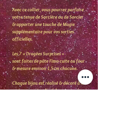
Avec ce collier,
vous pourrez parfaire
votre tenue de Sorcière ou de Sorcier
& apporter une touche de Magie
supplémentaire pour vos sorties
officielles.
Les 7 « Dragées Surprises »
sont faites de pâte Fimo cuite au four
& mesure environ 1,5cm chacune.
Chaque bijou est réalisé & décoré à la
main avec soin, glissé dans un papier
de soie & protégé par une boîte en
carton.
Il convient également aux enfants à
partir de 4ans.