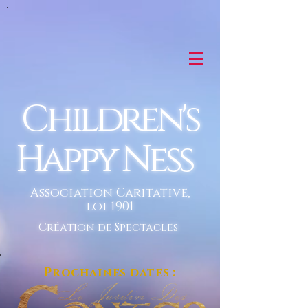
Children's
Happy Ness
Association Caritative,
loi 1901
Création de Spectacles
Prochaines dates :